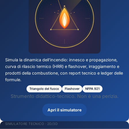
Simula la dinamica dell'incendio: innesco e propagazione,
curva di rilascio termico (HRR) e
flashover
, irraggiamento e
prodotti della combustione, con report tecnico e ledger delle
formule.
Triangolo del fuoco
Flashover
NFPA 921
Strumento didattico-tecnico. Non è una perizia.
Apri il simulatore
SIMULATORE TECNICO · 2D/3D