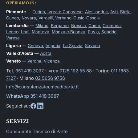
OPERIAMO IN:
Piemonte
—
Torino
,
Ivrea e Canavese
,
Alessandria
,
Asti
,
Biella
,
Cuneo
,
Novara
,
Vercelli
,
Verbano-Cusio-Ossola
Lombardia
—
Milano
,
Bergamo
,
Brescia
,
Como
,
Cremona
,
Lecco
,
Lodi
,
Mantova
,
Monza e Brianza
,
Pavia
,
Sondrio
,
Varese
Liguria
—
Genova
,
Imperia
,
La Spezia
,
Savona
Valle d'Aosta
—
Aosta
Veneto
—
Verona
,
Vicenza
Tel.
351 419 3097
· Ivrea
0125 192 55 88
· Torino
011 1883
7127
· Milano
02 5656 9756
info@consulenzatecnicadiparte.it
WhatsApp 351 419 3097
Seguici su:
SERVIZI
Consulente Tecnico di Parte